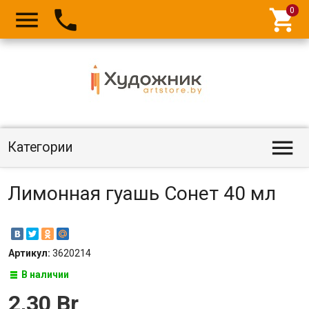




Категории
Лимонная гуашь Сонет 40 мл
Артикул:
3620214
В наличии
2,30 Br