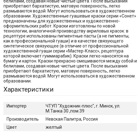
белилами, создавая новые чистые цвета. После высыхания
приобретают бархатистую, матовую поверхность, легко
размываются водой. Могут использоваться в художественном
образовании. Художественные гуашевые краски серии «Сонет»
предназначены для художественных и художественно-
оформительских работ. Краски изготовлены по новой
технологии, аналогичной производству акриловых красок: в
рецептуре использованы пигментные пасты (а не пигменты,
как в профессиональной гуаши) и в качестве связующего
синтетическое связующее (в отличие от профессиональной
художественной гуаши серии «Мастер-Класс», рецептура
которой включает гуммиарабик). Краски легко наносятся на
бумагу и картон. Краски прекрасно смешиваются между собой и
белилами, создавая новые чистые цвета. После высыхания
приобретают бархатистую, матовую поверхность, легко
размываются водой. Могут использоваться в художественном
образовании.
Характеристики
Импортер
ЧТУП "Художник-плюс", г. Минск, ул.
М.Танка 30 ,пом.39
Производитель
Невская Палитра, Россия
Цвет
желтый