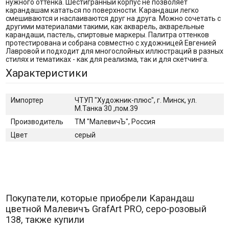
нужного оттенка. Шестигранный корпус не позволяет
карандашам кататься по поверхности. Карандаши легко
смешиваются и наслаиваются друг на друга. Можно сочетать с
другими материалами такими, как акварель, акварельные
карандаши, пастель, спиртовые маркеры. Палитра оттенков
протестирована и собрана совместно с художницей Евгенией
Лавровой и подходит для многослойных иллюстраций в разных
стилях и тематиках - как для реализма, так и для скетчинга.
Характеристики
Импортер
ЧТУП "Художник-плюс", г. Минск, ул.
М.Танка 30 ,пом.39
Производитель
ТМ "МалевичЪ", Россия
Цвет
серый
Покупатели, которые приобрели Карандаш
цветной Малевичъ GrafArt PRO, серо-розовый
138, также купили