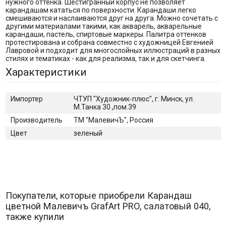
нужного оттенка. Шестигранный корпус не позволяет
карандашам кататься по поверхности. Карандаши легко
смешиваются и наслаиваются друг на друга. Можно сочетать с
другими материалами такими, как акварель, акварельные
карандаши, пастель, спиртовые маркеры. Палитра оттенков
протестирована и собрана совместно с художницей Евгенией
Лавровой и подходит для многослойных иллюстраций в разных
стилях и тематиках - как для реализма, так и для скетчинга.
Характеристики
Импортер
ЧТУП "Художник-плюс", г. Минск, ул.
М.Танка 30 ,пом.39
Производитель
ТМ "МалевичЪ", Россия
Цвет
зеленый
Покупатели, которые приобрели Карандаш
цветной Малевичъ GrafArt PRO, салатовый 040,
также купили