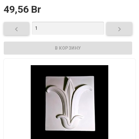
49,56 Br

