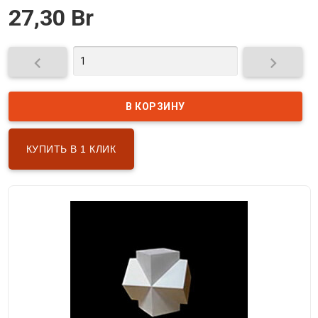
27,30 Br


КУПИТЬ В 1 КЛИК