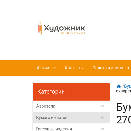
Акции
Контакты
Оплата и доставка

/
Бум
Категории
акварел
Бу

Аэрозоли
27

Бумага и картон

Гипсовые изделия