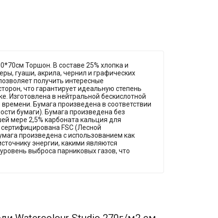
50*70см Торшон. В составе 25% хлопка и
ры, гуаши, акрила, чернил и графических
 позволяет получить интересные
торон, что гарантирует идеальную степень
ке. Изготовлена в нейтральной бескислотной
м времени. Бумага произведена в соответствии
ости бумаги). Бумага произведена без
ей мере 2,5% карбоната кальция для
 сертифицирована FSC (Лесной
Бумага произведена с использованием как
сточнику энергии, какими являются
уровень выброса парниковых газов, что
и Watercolour Studio 270г/м2 см