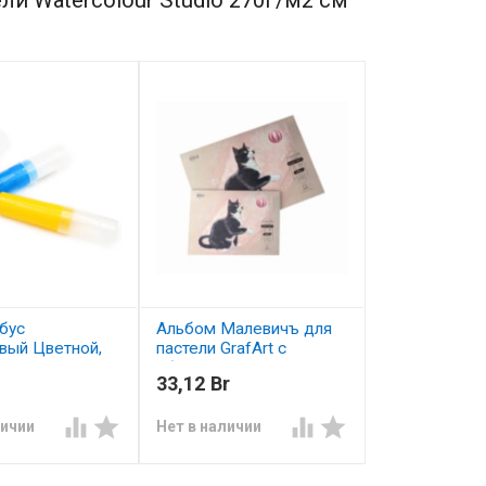
бус
Альбом Малевичъ для
вый Цветной,
пастели GrafArt с
абразивным покрытием,
33,12 Br
280 г/м2, А4, 20 л




личии
Нет в наличии