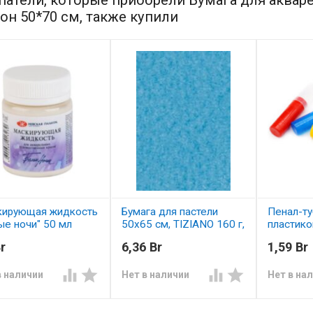
он 50*70 см, также купили
ирующая жидкость
Бумага для пастели
Пенал-ту
ые ночи" 50 мл
50х65 см, TIZIANO 160 г,
пластико
адриатика
ассорти
r
6,36 Br
1,59 Br




в наличии
Нет в наличии
Нет в на