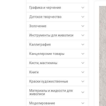

Графика и черчение

Детское творчество

Золочение

Инструменты для живописи

Каллиграфия

Канцелярские товары

Кисти, мастихины

Книги

Краски художественные
Материалы и жидкости для

живописи

Моделирование