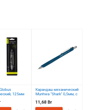
Globus
Карандаш механический
Карандаш цв
ческий, 125мм
Munhwa "Shark" 0,5мм, с
Малевичъ Gra
ластиком
серо-бирюзо
r
11,68 Br
2,50 Br
ичии
В наличии
В наличии