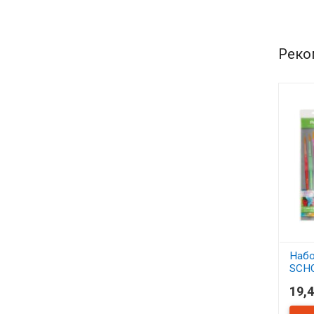
Реко
Набо
SCH
синт
19,4
АСС