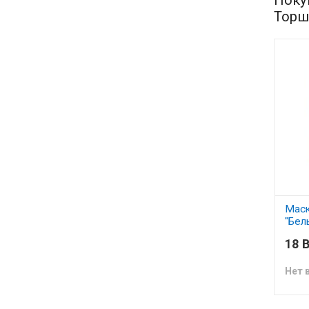
Торш
Маск
"Бел
18 B
Нет 