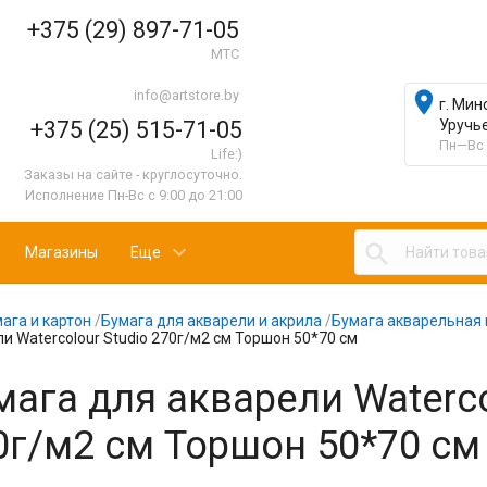
+375 (29) 897-71-05
МТС
info@artstore.by

г. Мин
+375 (25) 515-71-05
Уручь
Пн—Вс 
Life:)
Заказы на сайте - круглосуточно.
Исполнение Пн-Вс с 9:00 до 21:00

Магазины
Еще
ага и картон
/
Бумага для акварели и акрила
/
Бумага акварельная 
и Watercolour Studio 270г/м2 см Торшон 50*70 см
мага для акварели Waterco
0г/м2 см Торшон 50*70 см