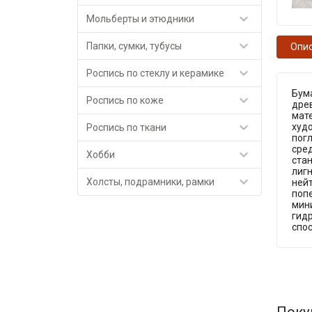

Мольберты и этюдники

Папки, сумки, тубусы
Опи

Роспись по стеклу и керамике
Бума

Роспись по коже
древ
мате

худ
Роспись по ткани
погл
сред

Хобби
стан
лиг

Холсты, подрамники, рамки
ней
попе
мин
гидр
спо
Поку