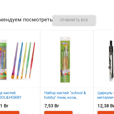
мендуем посмотреть
р кистей
Набор кистей "school &
Циркуль 
OOL&HOBBY
hobby" пони, коза,
металли
етика 5 шт.
щетина 4 шт. АССОРТИ
1 Br
7,53 Br
12,38 B
ОРТИ
В нал
В наличии