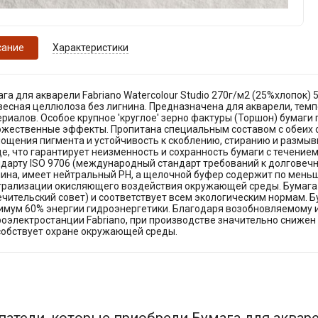
сание
Характеристики
га для акварели Fabriano Watercolour Studio 270г/м2 (25%хлопок) 
есная целлюлоза без лигнина. Предназначена для акварели, темпе
риалов. Особое крупное 'круглое' зерно фактуры (Торшон) бумаги
ожественные эффекты. Пропитана специальным составом с обеих с
ощения пигмента и устойчивость к скоблению, стиранию и размыв
е, что гарантирует неизменность и сохранность бумаги с течение
дарту ISO 9706 (международный стандарт требований к долговечн
нина, имеет нейтральный PH, а щелочной буфер содержит по меньш
трализации окисляющего воздействия окружающей среды. Бумага
чительский совет) и соответствует всем экологическим нормам. 
имум 60% энергии гидроэнергетики. Благодаря возобновляемому и
оэлектростанции Fabriano, при производстве значительно снижен 
собствует охране окружающей среды.
патели, которые приобрели Бумага для акварел