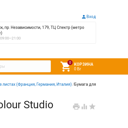

Вход
ск, пр. Независимости, 179, ТЦ Спектр (метро
е)
09:00—21:00

КОРЗИНА
0 Br
в листах (Франция, Германия, Италия)
/
Бумага для
lour Studio


