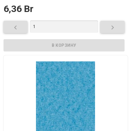
6,36 Br

