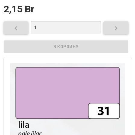
2,15 Br

