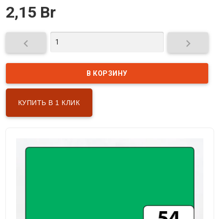
2,15 Br


КУПИТЬ В 1 КЛИК