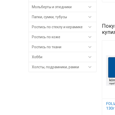

Мольберты и этюдники

Папки, сумки, тубусы
Поку

Роспись по стеклу и керамике
купи

Роспись по коже

Роспись по ткани

Хобби

Холсты, подрамники, рамки
FOLI
130г
голу