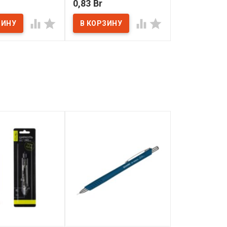
0,83 Br
0,83 Br
ичии
В наличии
В наличии



