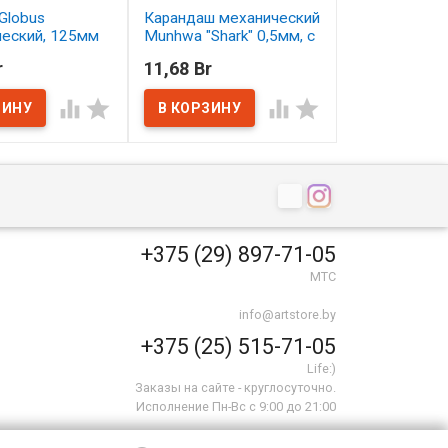
Globus
Карандаш механический
Карандаш цв
ческий, 125мм
Munhwa "Shark" 0,5мм, с
Малевичъ Gra
ластиком
серо-бирюзо
r
11,68 Br
2,50 Br
ичии
В наличии
В наличии




+375 (29) 897-71-05
МТС
info@artstore.by
+375 (25) 515-71-05
Life:)
Заказы на сайте - круглосуточно.
Исполнение Пн-Вс с 9:00 до 21:00