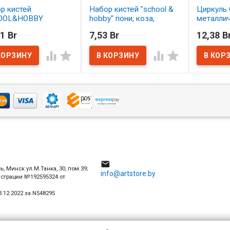
р кистей
Набор кистей "school &
Циркуль 
OOL&HOBBY
hobby" пони, коза,
металли
етика 5 шт.
щетина 4 шт. АССОРТИ
1 Br
7,53 Br
12,38 B
ОРТИ
В нал
В наличии




наличии
4

ь, Минск ул.М.Танка, 30, пом.39;
info@artstore.by
истрации №192595324 от
.12.2022 за N548295