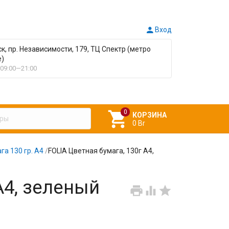

Вход
ск, пр. Независимости, 179, ТЦ Спектр (метро
е)
09:00—21:00

КОРЗИНА
0 Br
га 130 гр. А4
/
FOLIA Цветная бумага, 130г A4,
A4, зеленый


