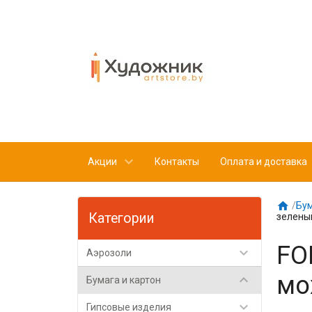
Акции
Контакты
Оплата и доставка

/
Бум
Категории
зелены
FO

Аэрозоли
мо

Бумага и картон

Гипсовые изделия