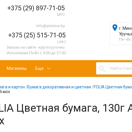
+375 (29) 897-71-05
МТС
info@artstore.by

г. Мин
+375 (25) 515-71-05
Уручь
Пн—Вс 
Life:)
Заказы на сайте - круглосуточно.
Исполнение Пн-Вс с 9:00 до 21:00

Магазины
Еще
ага и картон
/
Бумага декоративная и цветная
/
FOLIA Цветная бума
й мох
LIA Цветная бумага, 130г 
х