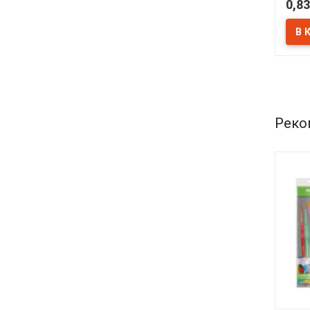
0,83
В 
Реко