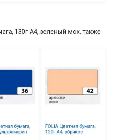
га, 130г A4, зеленый мох, также
етная бумага,
FOLIA Цветная бумага,
FOLIA Цветна
 ультрамарин
130г A4, абрикос
130г A4, ор