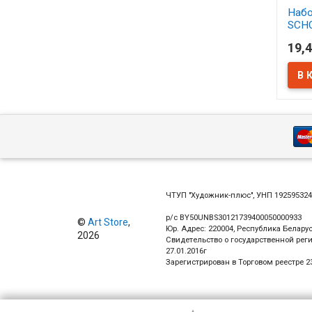
Набо
SCH
синт
19,4
АСС
В 
ЧТУП "Художник-плюс", УНП 19259532
р/с BY50UNBS30121739400050000933
©
Art Store
,
Юр. Адрес: 220004, Республика Беларус
2026
Свидетельство о государственной рег
27.01.2016г
Зарегистрирован в Торговом реестре 23