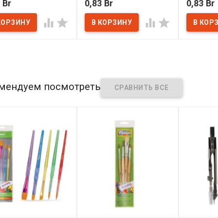
 Br
0,83 Br
0,83 Br
В нал
наличии
В наличии




мендуем посмотреть