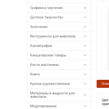

Графика и черчение

Детское творчество

Золочение

Инструменты для живописи

Каллиграфия

Канцелярские товары

Кисти, мастихины

Книги

Краски художественные
Опи
Материалы и жидкости для

живописи
Цвет
ориг

Моделирование