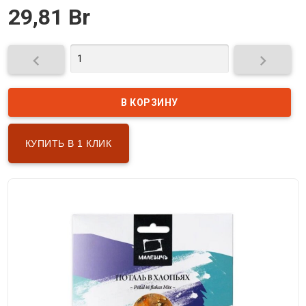
29,81 Br


КУПИТЬ В 1 КЛИК