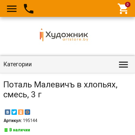




Категории
Поталь Малевичъ в хлопьях,
смесь, 3 г
Артикул:
195144
В наличии