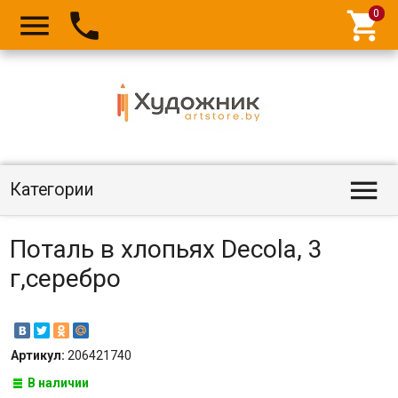




Категории
Поталь в хлопьях Decola, 3
г,серебро
Артикул:
206421740
В наличии