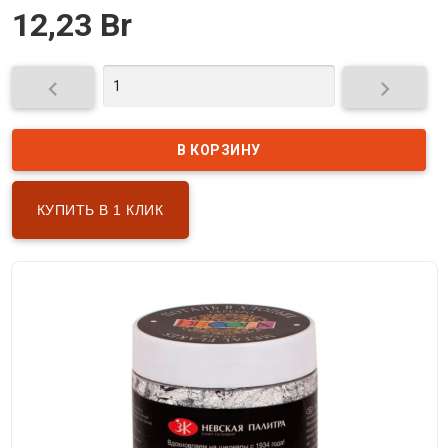
12,23 Br


КУПИТЬ В 1 КЛИК