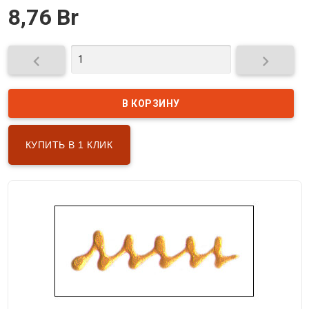
8,76 Br


КУПИТЬ В 1 КЛИК