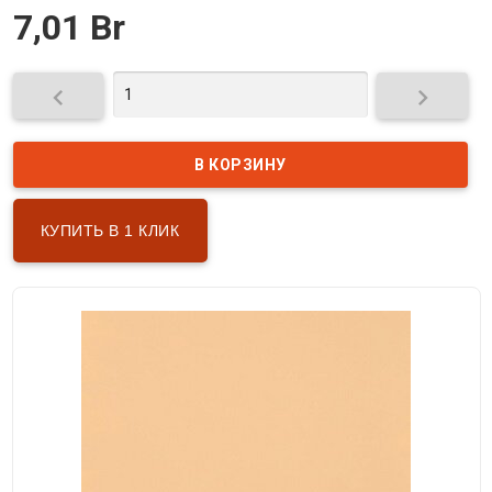
7,01 Br


КУПИТЬ В 1 КЛИК