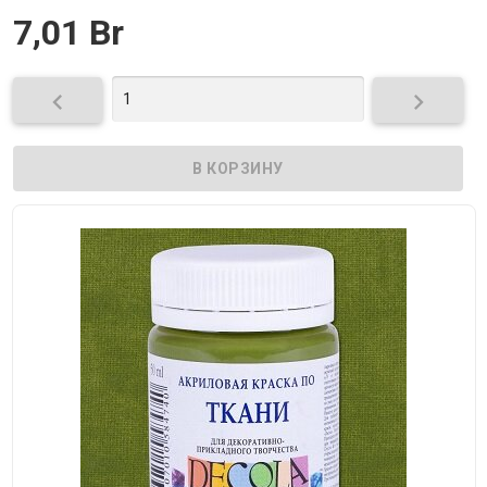
7,01 Br

