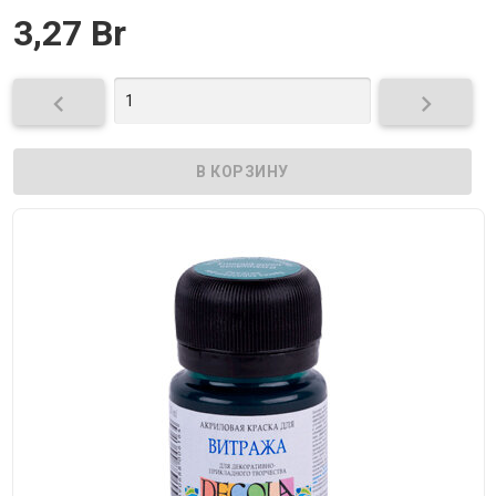
3,27 Br

