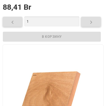
88,41 Br

