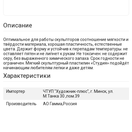
Описание
Оптимальное для работы скульпторов соотношение мягкости и
твёрдости материала, хорошая пластичность, естественные
цвета. Держит форму и устойчив к перепадам температуры. не
оставляет пятен и не липнет к рукам. Не токсичен: не содержит
серу, без выраженного химического запаха. Срок годности не
ограничен. Мягкий скульптурный пластилин «Студия» подойдёт
начинающим любителям лепки и даже детям.
Характеристики
Импортер
ЧТУП "Художник-плюс", г. Минск, ул.
М.Танка 30 ,пом.39
Производитель
АО Гамма,Россия