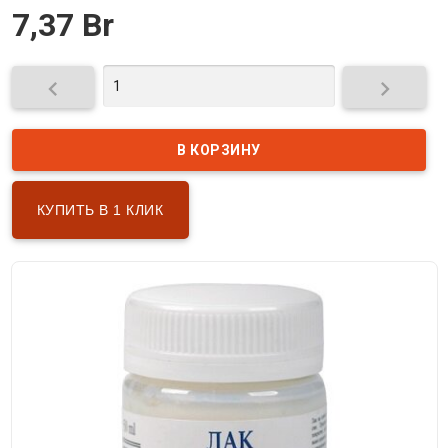
7,37 Br


КУПИТЬ В 1 КЛИК