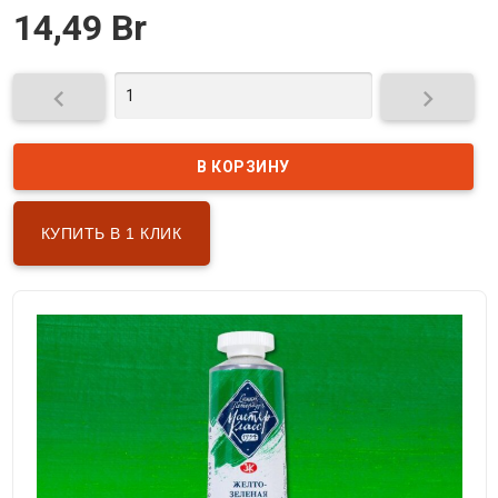
14,49 Br


КУПИТЬ В 1 КЛИК