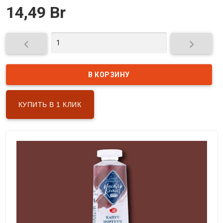
14,49 Br


КУПИТЬ В 1 КЛИК