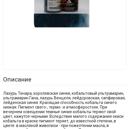
Описание
Лазурь Тенара, королевская синяя, кобальтовый ультрамарин,
ультрамарин Гана, лазурь Венцеля, лейдсровская, сапфировая,
лейденская синяя. Красящая способность кобальта синего
низкая. Пигмент свего-, термо- и атмосферостоек. При
вечернем освещении темные синие кобальты теряют свой
цвет, кажутся черными. Вследствие малого содержания окиси
кобальта в краске пигмент теряет, до известной степени, в
цвете: в масляной живописи - при пожелтении масла, в