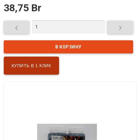
38,75 Br


КУПИТЬ В 1 КЛИК