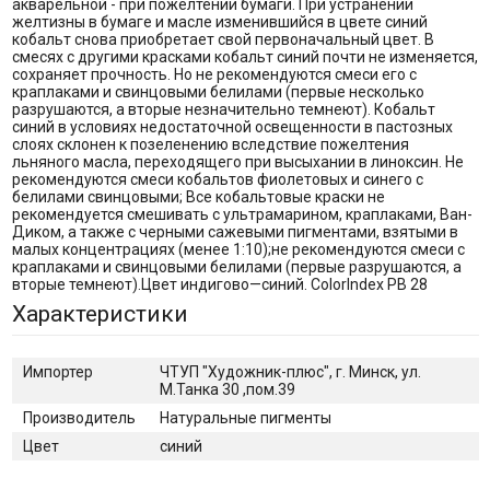
акварельной - при пожелтении бумаги. При устранении
желтизны в бумаге и масле изменившийся в цвете синий
кобальт снова приобретает свой первоначальный цвет. В
смесях с другими красками кобальт синий почти не изменяется,
сохраняет прочность. Но не рекомендуются смеси его с
краплаками и свинцовыми белилами (первые несколько
разрушаются, а вторые незначительно темнеют). Кобальт
синий в условиях недостаточной освещенности в пастозных
слоях склонен к позеленению вследствие пожелтения
льняного масла, переходящего при высыхании в линоксин. Не
рекомендуются смеси кобальтов фиолетовых и синего с
белилами свинцовыми; Все кобальтовые краски не
рекомендуется смешивать с ультрамарином, краплаками, Ван-
Диком, а также с черными сажевыми пигментами, взятыми в
малых концентрациях (менее 1:10);не рекомендуются смеси с
краплаками и свинцовыми белилами (первые разрушаются, а
вторые темнеют).Цвет индигово—синий. ColorIndex PB 28
Характеристики
Импортер
ЧТУП "Художник-плюс", г. Минск, ул.
М.Танка 30 ,пом.39
Производитель
Натуральные пигменты
Цвет
синий