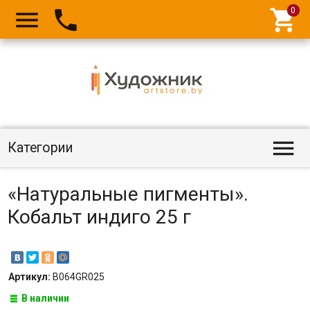




Категории
«Натуральные пигменты».
Кобальт индиго 25 г
Артикул:
B064GR025
В наличии