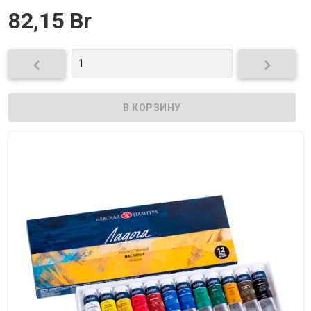
82,15 Br

