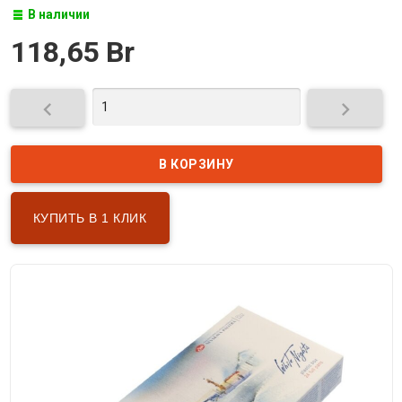
В наличии
118,65 Br


КУПИТЬ В 1 КЛИК