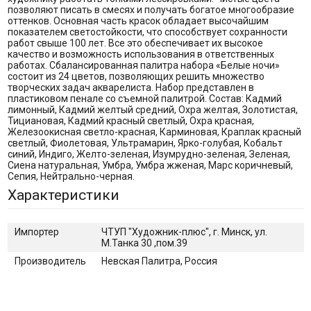
позволяют писать в смесях и получать богатое многообразие
оттенков. Основная часть красок обладает высочайшим
показателем светостойкости, что способствует сохранности
работ свыше 100 лет. Все это обеспечивает их высокое
качество и возможность использования в ответственных
работах. Сбалансированная палитра набора «Белые ночи»
состоит из 24 цветов, позволяющих решить множество
творческих задач акварелиста. Набор представлен в
пластиковом пенале со съемной палитрой. Состав: Кадмий
лимонный, Кадмий желтый средний, Охра желтая, Золотистая,
Тициановая, Кадмий красный светлый, Охра красная,
Железоокисная светло-красная, Карминовая, Краплак красный
светлый, Фиолетовая, Ультрамарин, Ярко-голубая, Кобальт
синий, Индиго, Желто-зеленая, Изумрудно-зеленая, Зеленая,
Сиена натуральная, Умбра, Умбра жженая, Марс коричневый,
Сепия, Нейтрально-черная.
Характеристики
Импортер
ЧТУП "Художник-плюс", г. Минск, ул.
М.Танка 30 ,пом.39
Производитель
Невская Палитра, Россия