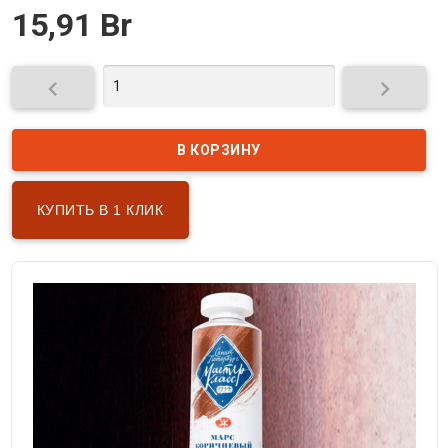
15,91 Br


КУПИТЬ В 1 КЛИК