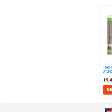
Набо
SCH
синт
19,4
АСС
В 