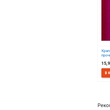
Крап
проч
"Мас
15,9
В 
Реко