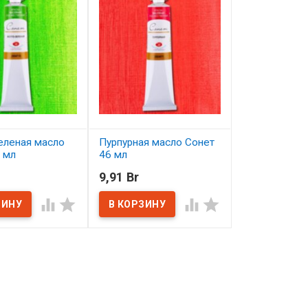
еленая масло
Пурпурная масло Сонет
Холст грунто
 мл
46 мл
подрамнике 
этюдный
9,91 Br
95,30 Br
ичии
В наличии
В наличии



