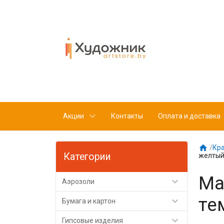
Акции
Контакты
Оплата и доставка

/
Кр
Категории
желтый
Ма

Аэрозоли
те

Бумага и картон

Гипсовые изделия