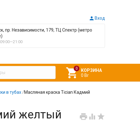

Вход
ск, пр. Независимости, 179, ТЦ Спектр (метро
е)
09:00—21:00

КОРЗИНА
0 Br
ки в тубах
/
Масляная краска Tician Кадмий
дмий желтый


