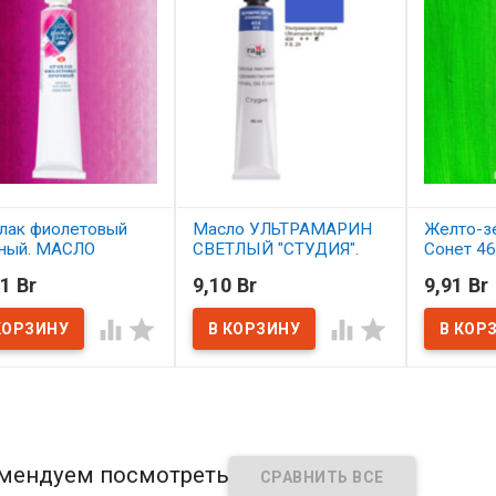
лак фиолетовый
Масло УЛЬТРАМАРИН
Желто-з
ный. МАСЛО
СВЕТЛЫЙ "СТУДИЯ".
Сонет 46
тер-Класс" 46 мл
1 Br
9,10 Br
9,91 Br
В наличии
В нал
наличии




мендуем посмотреть