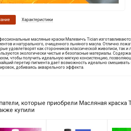
сание
Характеристики
фессиональные масляные краски Малевичъ Tician изготавливаются
ентов и натурального, очищенного льняного масла. Отлично ложат
рые удовлетворят как сторонников классической живописи, так и 
ользуются экологически чистые и безопасные материалы. Содержа
азом, чтобы получить идеальную мягкую консистенцию, позволяю
чайший перетир пигмента дает возможность идеально смешивать ц
сировок, добиваясь акварельного эффекта.
патели, которые приобрели Масляная краска 
также купили