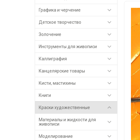

Графика и черчение

Детское творчество

Золочение

Инструменты для живописи

Каллиграфия

Канцелярские товары

Кисти, мастихины

Книги

Краски художественные
Материалы и жидкости для

живописи

Моделирование