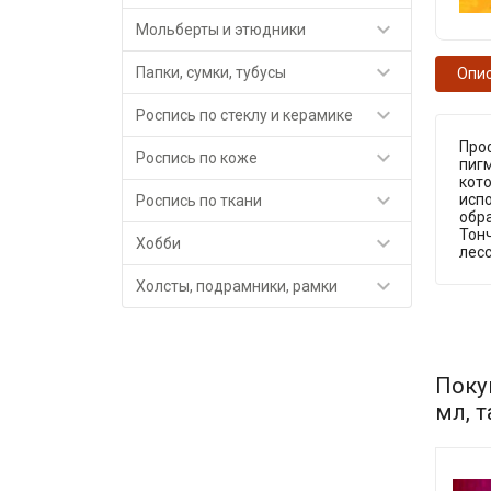

Мольберты и этюдники

Папки, сумки, тубусы
Опи

Роспись по стеклу и керамике
Про

Роспись по коже
пигм
кото

исп
Роспись по ткани
обр
Тон

Хобби
лес

Холсты, подрамники, рамки
Поку
мл, 