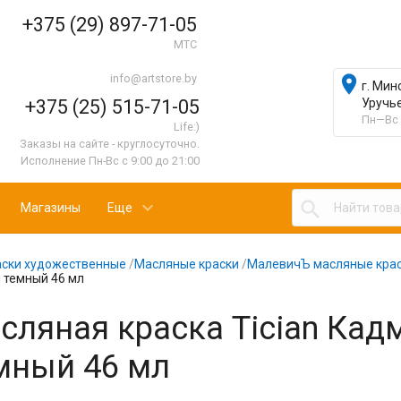
+375 (29) 897-71-05
МТС
info@artstore.by

г. Мин
+375 (25) 515-71-05
Уручь
Пн—Вс 
Life:)
Заказы на сайте - круглосуточно.
Исполнение Пн-Вс с 9:00 до 21:00

Магазины
Еще
аски художественные
/
Масляные краски
/
МалевичЪ масляные крас
 темный 46 мл
сляная краска Tician Ка
мный 46 мл