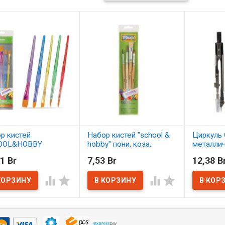
р кистей
Набор кистей "school &
Циркуль 
OOL&HOBBY
hobby" пони, коза,
металли
етика 5 шт.
щетина 4 шт. АССОРТИ
1 Br
7,53 Br
12,38 B
ОРТИ
В нал
В наличии




наличии