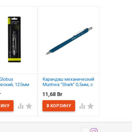
Globus
Карандаш механический
Карандаш цв
ческий, 125мм
Munhwa "Shark" 0,5мм, с
Малевичъ Gra
ластиком
серо-бирюзо
r
11,68 Br
2,50 Br
ичии
В наличии
В наличии



