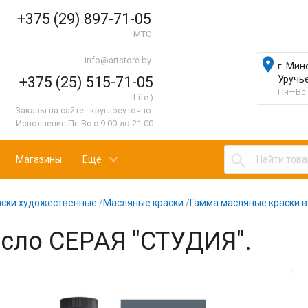
+375 (29) 897-71-05
МТС
info@artstore.by

г. Мин
+375 (25) 515-71-05
Уручь
Пн—Вс 
Life:)
Заказы на сайте - круглосуточно.
Исполнение Пн-Вс с 9:00 до 21:00

Магазины
Еще
аски художественные
/
Масляные краски
/
Гамма масляные краски в
сло СЕРАЯ "СТУДИЯ".