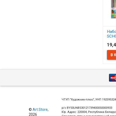
Набо
SCH
синт
19,4
АСС
В 
ЧТУП "Художник-плюс", УНП 19259532
р/с BY50UNBS30121739400050000933
©
Art Store
,
Юр. Адрес: 220004, Республика Беларус
2026