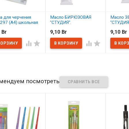
а для черчения
Масло БИРЮЗОВАЯ
Масло З
297 (А4) школьная
"СТУДИЯ".
"СТУДИЯ"
, 200 г/м, ГОЗНАК
 Br
9,10 Br
9,10 Br
В наличии
В нал
наличии




мендуем посмотреть