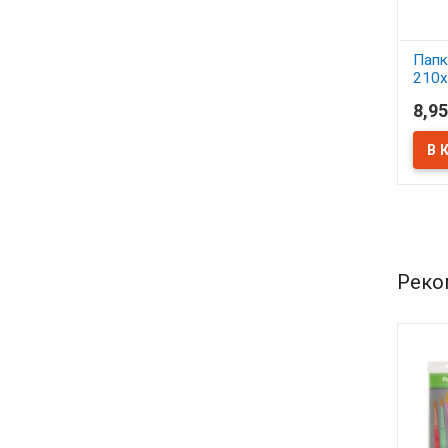
Папк
210х
24 л
8,95
В 
Реко