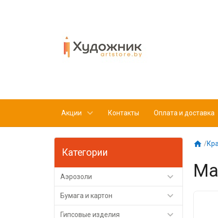
Акции
Контакты
Оплата и доставка

/
Кр
Категории
Ма

Аэрозоли

Бумага и картон

Гипсовые изделия