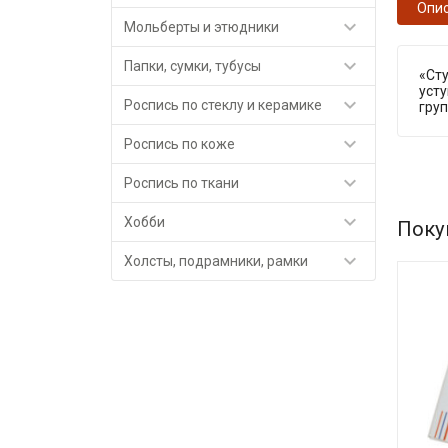
Опи

Мольберты и этюдники

Папки, сумки, тубусы
«Сту
уст

Роспись по стеклу и керамике
груп

Роспись по коже

Роспись по ткани

Хобби
Поку

Холсты, подрамники, рамки