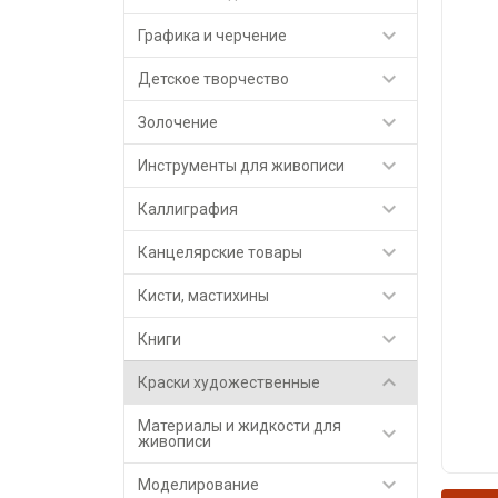

Графика и черчение

Детское творчество

Золочение

Инструменты для живописи

Каллиграфия

Канцелярские товары

Кисти, мастихины

Книги

Краски художественные
Материалы и жидкости для

живописи

Моделирование