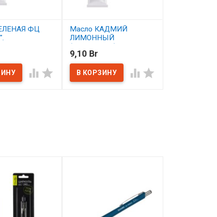
ЕЛЕНАЯ ФЦ
Масло КАДМИЙ
Масло ОКИС
.
ЛИМОННЫЙ
"СТУДИЯ".
(ИМИТАЦИЯ) "СТУДИЯ".
9,10 Br
9,10 Br
ичии
В наличии
В наличии



