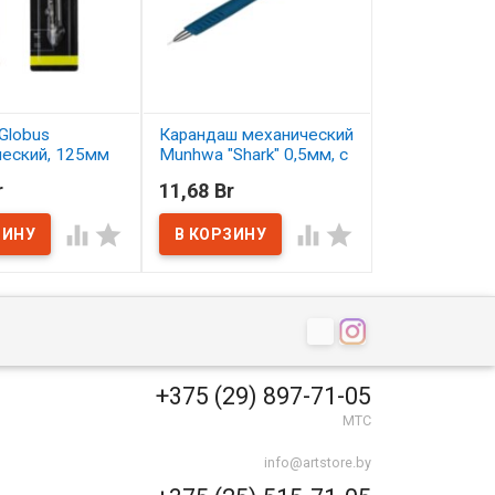
Globus
Карандаш механический
Карандаш цв
ческий, 125мм
Munhwa "Shark" 0,5мм, с
Малевичъ Gra
ластиком
серо-бирюзо
r
11,68 Br
2,50 Br
ичии
В наличии
В наличии




+375 (29) 897-71-05
МТС
info@artstore.by