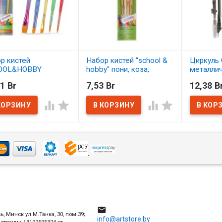
р кистей
Набор кистей "school &
Циркуль 
OOL&HOBBY
hobby" пони, коза,
металли
етика 5 шт.
щетина 4 шт. АССОРТИ
1 Br
7,53 Br
12,38 B
ОРТИ
В нал
В наличии




наличии
4

ь, Минск ул.М.Танка, 30, пом.39;
info@artstore.by