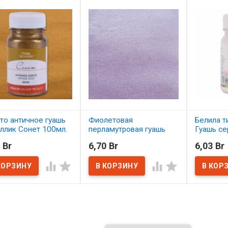
то античное гуашь
Фиолетовая
Белила т
ллик Сонет 100мл.
перламутровая гуашь
Гуашь се
Сонет 100 мл.
класс" 1
 Br
6,70 Br
6,03 Br
наличии
В наличии
В нал



