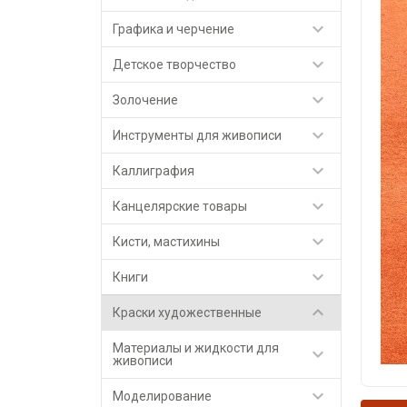

Графика и черчение

Детское творчество

Золочение

Инструменты для живописи

Каллиграфия

Канцелярские товары

Кисти, мастихины

Книги

Краски художественные
Материалы и жидкости для

живописи

Моделирование