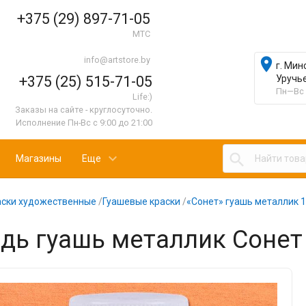
+375 (29) 897-71-05
МТС
info@artstore.by

г. Мин
+375 (25) 515-71-05
Уручь
Пн—Вс 
Life:)
Заказы на сайте - круглосуточно.
Исполнение Пн-Вс с 9:00 до 21:00

Магазины
Еще
аски художественные
/
Гуашевые краски
/
«Сонет» гуашь металлик 
дь гуашь металлик Сонет