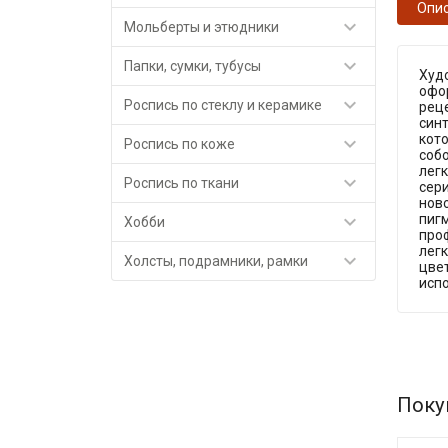
Опи

Мольберты и этюдники

Папки, сумки, тубусы
Худ
офор

Роспись по стеклу и керамике
реце
син
кото

Роспись по коже
соб
лег

Роспись по ткани
сер
ново

пигм
Хобби
про
легк

Холсты, подрамники, рамки
цве
исп
Поку