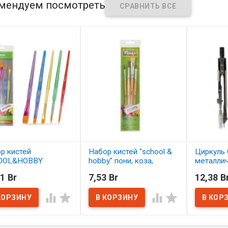
мендуем посмотреть
р кистей
Набор кистей "school &
Циркуль 
OOL&HOBBY
hobby" пони, коза,
металли
етика 5 шт.
щетина 4 шт. АССОРТИ
1 Br
7,53 Br
12,38 B
ОРТИ
В нал
В наличии




наличии