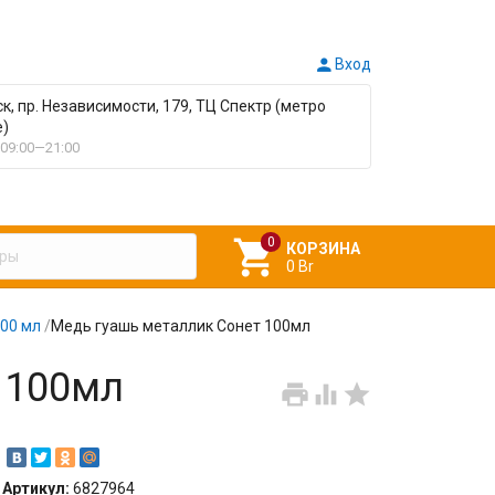

Вход
ск, пр. Независимости, 179, ТЦ Спектр (метро
е)
09:00—21:00

КОРЗИНА
0 Br
100 мл
/
Медь гуашь металлик Сонет 100мл
 100мл



Артикул:
6827964