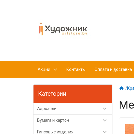
Акции
Контакты
Оплата и доставка

/
Кр
Категории
Ме

Аэрозоли

Бумага и картон

Гипсовые изделия