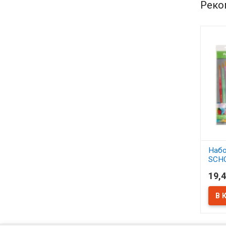
Реко
Набо
SCH
синт
19,4
АСС
В 