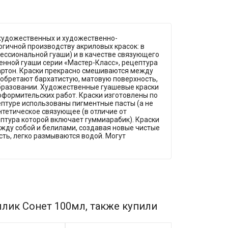
художественных и художественно-
огичной производству акриловых красок: в
фессиональной гуаши) и в качестве связующего
енной гуаши серии «Мастер-Класс», рецептура
картон. Краски прекрасно смешиваются между
иобретают бархатистую, матовую поверхность,
бразовании. Художественные гуашевые краски
формительских работ. Краски изготовлены по
ептуре использованы пигментные пасты (а не
нтетическое связующее (в отличие от
птура которой включает гуммиарабик). Краски
ежду собой и белилами, создавая новые чистые
ть, легко размываются водой. Могут
лик Сонет 100мл, также купили