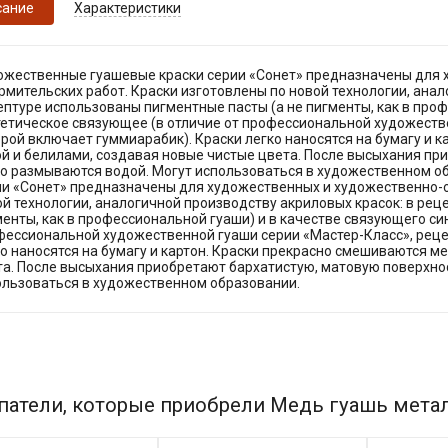
сание
Характеристики
ожественные гуашевые краски серии «Сонет» предназначены для 
мительских работ. Краски изготовлены по новой технологии, анал
птуре использованы пигментные пасты (а не пигменты, как в про
тетическое связующее (в отличие от профессиональной художеств
рой включает гуммиарабик). Краски легко наносятся на бумагу и 
ой и белилами, создавая новые чистые цвета. После высыхания пр
ко размываются водой. Могут использоваться в художественном о
ии «Сонет» предназначены для художественных и художественно-о
й технологии, аналогичной производству акриловых красок: в рец
енты, как в профессиональной гуаши) и в качестве связующего си
фессиональной художественной гуаши серии «Мастер-Класс», реце
о наносятся на бумагу и картон. Краски прекрасно смешиваются м
та. После высыхания приобретают бархатистую, матовую поверхнос
ользоваться в художественном образовании.
патели, которые приобрели Медь гуашь метал