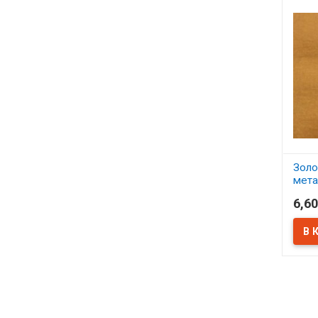
Золо
мета
6,60
В 