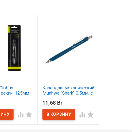
Globus
Карандаш механический
Карандаш цв
ческий, 125мм
Munhwa "Shark" 0,5мм, с
Малевичъ Gra
ластиком
серо-бирюзо
r
11,68 Br
2,50 Br
ичии
В наличии
В наличии



