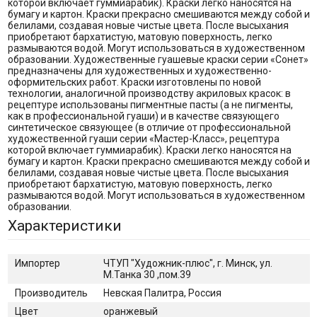
которой включает гуммиарабик). Краски легко наносятся на
бумагу и картон. Краски прекрасно смешиваются между собой и
белилами, создавая новые чистые цвета. После высыхания
приобретают бархатистую, матовую поверхность, легко
размываются водой. Могут использоваться в художественном
образовании. Художественные гуашевые краски серии «Сонет»
предназначены для художественных и художественно-
оформительских работ. Краски изготовлены по новой
технологии, аналогичной производству акриловых красок: в
рецептуре использованы пигментные пасты (а не пигменты,
как в профессиональной гуаши) и в качестве связующего
синтетическое связующее (в отличие от профессиональной
художественной гуаши серии «Мастер-Класс», рецептура
которой включает гуммиарабик). Краски легко наносятся на
бумагу и картон. Краски прекрасно смешиваются между собой и
белилами, создавая новые чистые цвета. После высыхания
приобретают бархатистую, матовую поверхность, легко
размываются водой. Могут использоваться в художественном
образовании.
Характеристики
Импортер
ЧТУП "Художник-плюс", г. Минск, ул.
М.Танка 30 ,пом.39
Производитель
Невская Палитра, Россия
Цвет
оранжевый