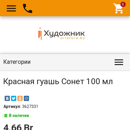




Категории
Красная гуашь Сонет 100 мл
Артикул:
3627331
В наличии
4,66 Br