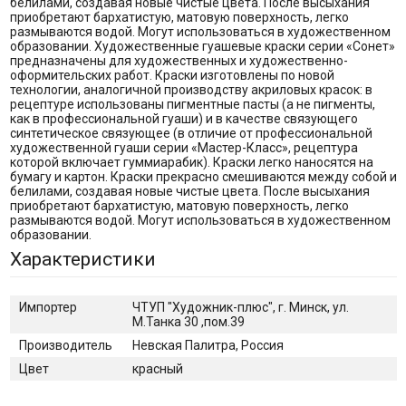
белилами, создавая новые чистые цвета. После высыхания
приобретают бархатистую, матовую поверхность, легко
размываются водой. Могут использоваться в художественном
образовании. Художественные гуашевые краски серии «Сонет»
предназначены для художественных и художественно-
оформительских работ. Краски изготовлены по новой
технологии, аналогичной производству акриловых красок: в
рецептуре использованы пигментные пасты (а не пигменты,
как в профессиональной гуаши) и в качестве связующего
синтетическое связующее (в отличие от профессиональной
художественной гуаши серии «Мастер-Класс», рецептура
которой включает гуммиарабик). Краски легко наносятся на
бумагу и картон. Краски прекрасно смешиваются между собой и
белилами, создавая новые чистые цвета. После высыхания
приобретают бархатистую, матовую поверхность, легко
размываются водой. Могут использоваться в художественном
образовании.
Характеристики
Импортер
ЧТУП "Художник-плюс", г. Минск, ул.
М.Танка 30 ,пом.39
Производитель
Невская Палитра, Россия
Цвет
красный