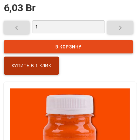
6,03 Br


КУПИТЬ В 1 КЛИК