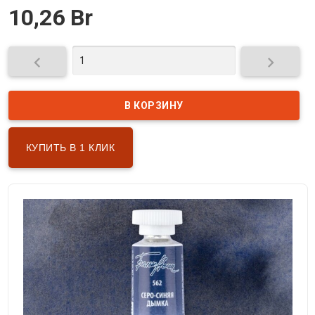
10,26 Br


КУПИТЬ В 1 КЛИК