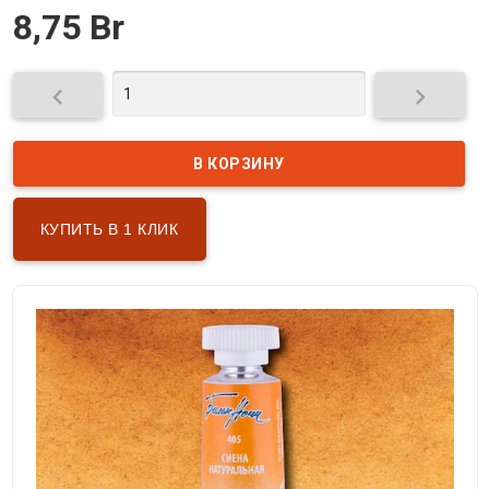
8,75 Br


КУПИТЬ В 1 КЛИК