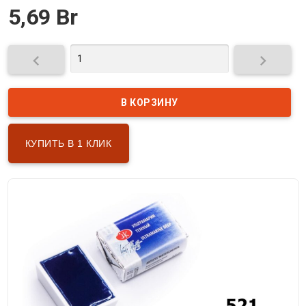
5,69 Br


КУПИТЬ В 1 КЛИК