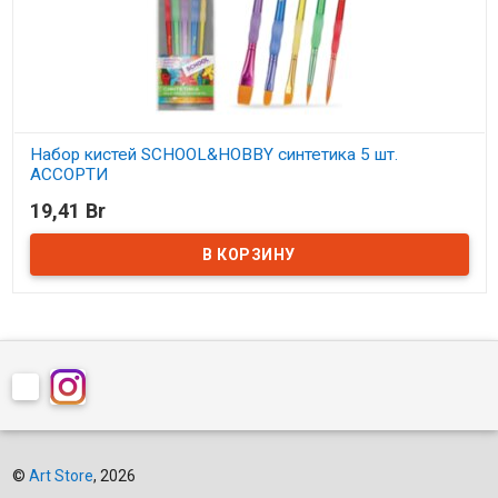
Набор кистей SCHOOL&HOBBY синтетика 5 шт.
АССОРТИ
19,41 Br
В наличии
©
Art Store
, 2026