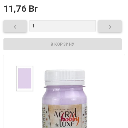
11,76 Br

