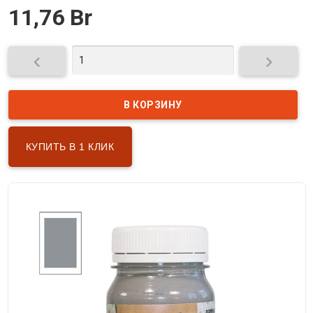
11,76 Br


КУПИТЬ В 1 КЛИК