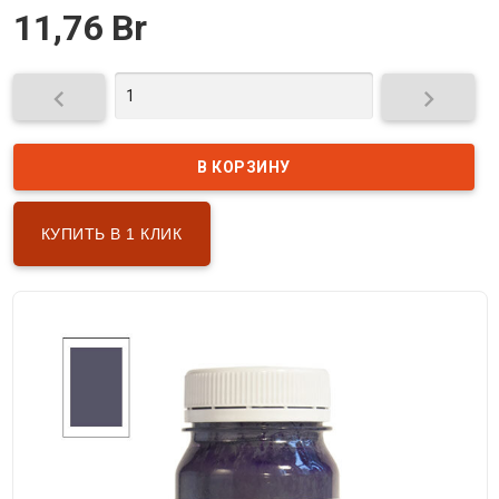
11,76 Br


КУПИТЬ В 1 КЛИК