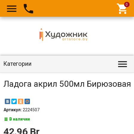




Категории
Ладога акрил 500мл Бирюзовая
Артикул:
2224507
В наличии
42,96 Br