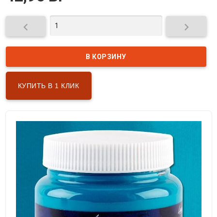


КУПИТЬ В 1 КЛИК