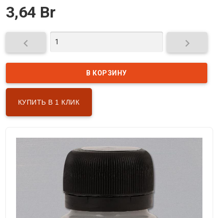
3,64 Br


КУПИТЬ В 1 КЛИК