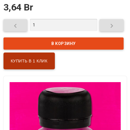
3,64 Br


КУПИТЬ В 1 КЛИК