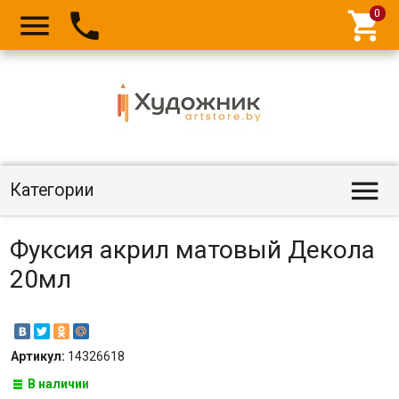




Категории
Фуксия акрил матовый Декола
20мл
Артикул:
14326618
В наличии