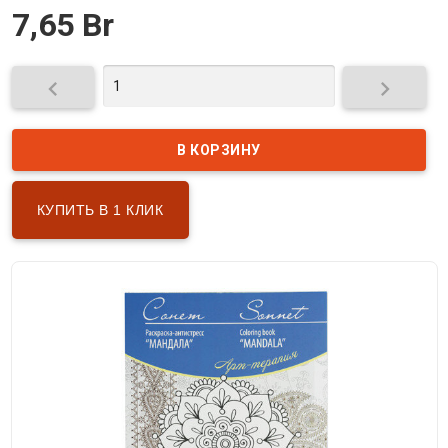
7,65 Br


КУПИТЬ В 1 КЛИК