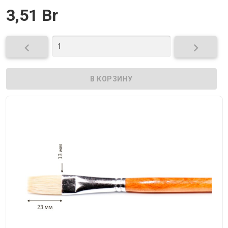
3,51 Br

