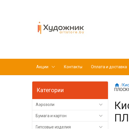
Акции
Контакты
Оплата и доставка

/
Кис
Категории
ПЛОСК
Ки

Аэрозоли
ПЛ

Бумага и картон

Гипсовые изделия