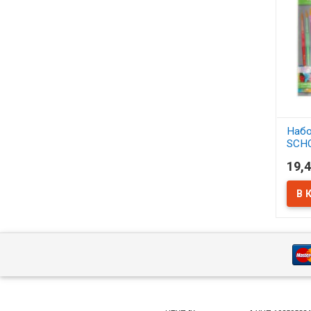
Набо
SCH
синт
19,4
АСС
В 