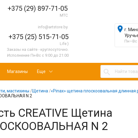
+375 (29) 897-71-05
МТС
info@artstore.by

г. Мин
+375 (25) 515-71-05
Уручь
Пн—Вс 
Life:)
Заказы на сайте - круглосуточно.
Исполнение Пн-Вс с 9:00 до 21:00

Магазины
Еще
ти, мастихины
/
Щетина
/
«Pinax» щетина плоскоовальная длинная 
ООВАЛЬНАЯ N 2
сть CREATIVE Щетина
ОСКООВАЛЬНАЯ N 2