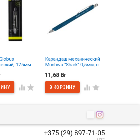
Globus
Карандаш механический
Карандаш цв
ческий, 125мм
Munhwa "Shark" 0,5мм, с
Малевичъ Gra
ластиком
серо-бирюзо
r
11,68 Br
2,50 Br
ичии
В наличии
В наличии




+375 (29) 897-71-05
МТС