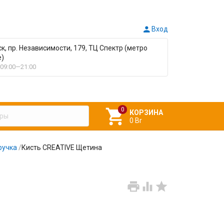

Вход
ск, пр. Независимости, 179, ТЦ Спектр (метро
е)
09:00—21:00

КОРЗИНА
0 Br
ручка
/
Кисть CREATIVE Щетина


