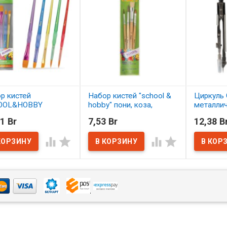
р кистей
Набор кистей "school &
Циркуль 
OOL&HOBBY
hobby" пони, коза,
металли
етика 5 шт.
щетина 4 шт. АССОРТИ
1 Br
7,53 Br
12,38 B
ОРТИ
В нал
В наличии




наличии