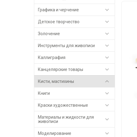

Графика и черчение

Детское творчество

Золочение

Инструменты для живописи

Каллиграфия

Канцелярские товары

Кисти, мастихины

Книги

Краски художественные
Материалы и жидкости для

живописи

Моделирование