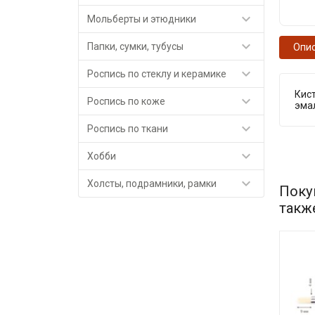

Мольберты и этюдники

Папки, сумки, тубусы
Опи

Роспись по стеклу и керамике
Кис

Роспись по коже
эма

Роспись по ткани

Хобби

Холсты, подрамники, рамки
Поку
такж