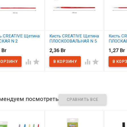
ь CREATIVE Щетина
Кисть CREATIVE Щетина
Кисть C
СКАЯ N 2
ПЛОСКООВАЛЬНАЯ N 5
ПЛОСКАЯ
 Br
2,36 Br
1,27 Br
наличии
В наличии
В нал




мендуем посмотреть