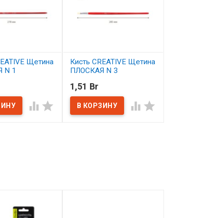
REATIVE Щетина
Кисть CREATIVE Щетина
Кисть CREAT
 N 1
ПЛОСКАЯ N 3
КРУГЛАЯ N 1
1,51 Br
2,39 Br
ичии
В наличии
В наличии



