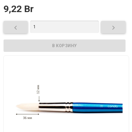
9,22 Br

