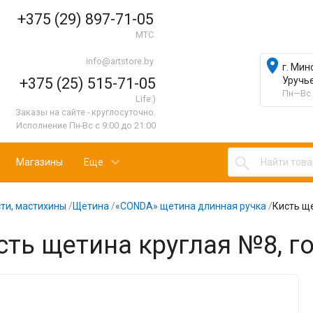
+375 (29) 897-71-05
МТС
info@artstore.by

г. Мин
+375 (25) 515-71-05
Уручь
Пн—Вс 
Life:)
Заказы на сайте - круглосуточно.
Исполнение Пн-Вс с 9:00 до 21:00

Магазины
Еще
ти, мастихины
/
Щетина
/
«CONDA» щетина длинная ручка
/
Кисть ще
сть щетина круглая №8, г