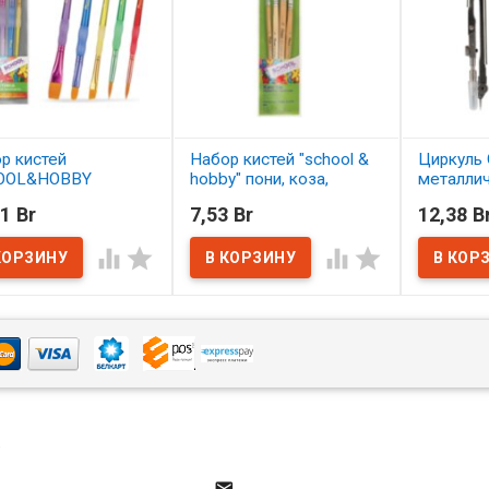
р кистей
Набор кистей "school &
Циркуль 
OOL&HOBBY
hobby" пони, коза,
металли
етика 5 шт.
щетина 4 шт. АССОРТИ
1 Br
7,53 Br
12,38 B
ОРТИ
В нал
В наличии




наличии
4
