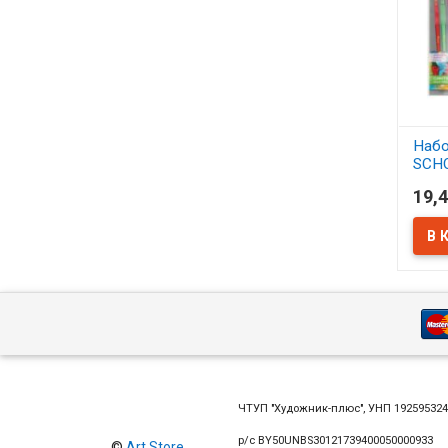
Набо
SCH
синт
19,4
АСС
В 
ЧТУП "Художник-плюс", УНП 19259532
р/с BY50UNBS30121739400050000933
©
Art Store
,