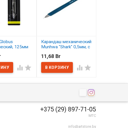
Globus
Карандаш механический
Карандаш цв
ческий, 125мм
Munhwa "Shark" 0,5мм, с
Малевичъ Gra
ластиком
серо-бирюзо
r
11,68 Br
2,50 Br
ичии
В наличии
В наличии




+375 (29) 897-71-05
МТС
info@artstore.by