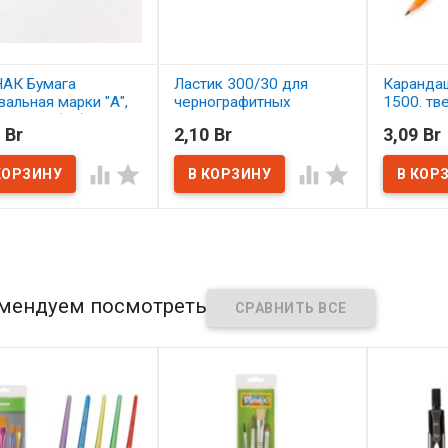
АК Бумага
Ластик 300/30 для
Карандаш
вальная марки "А",
чернографитных
1500. тв
860 мм (А1),
карандашей
 Br
2,10 Br
3,09 Br
ность 200 г/м2
В нал
В наличии




наличии
мендуем посмотреть