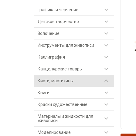

Графика и черчение

Детское творчество

Золочение

Инструменты для живописи

Каллиграфия

Канцелярские товары

Кисти, мастихины

Книги

Краски художественные
Материалы и жидкости для

живописи

Моделирование