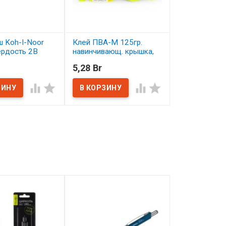
 Koh-I-Noor
Клей ПВА-М 125гр.
Колонок кист
ердость 2B
навинчивающ. крышка,
длинная ручк
желтый флакон
Палитра №0
5,28 Br
15,74 Br
ичии
В наличии
В наличии



