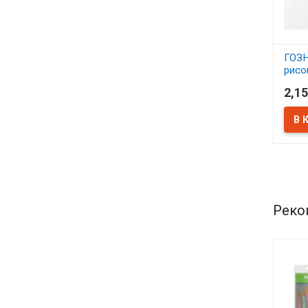
ГОЗН
рисо
610х
2,15
плот
В 
Реко