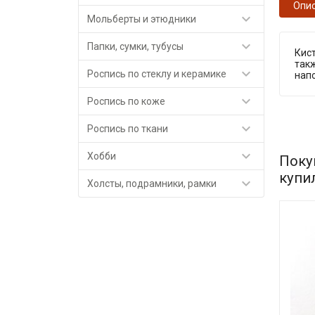
Опи

Мольберты и этюдники

Папки, сумки, тубусы
Кист
такж

Роспись по стеклу и керамике
нап

Роспись по коже

Роспись по ткани

Хобби
Поку
купи

Холсты, подрамники, рамки