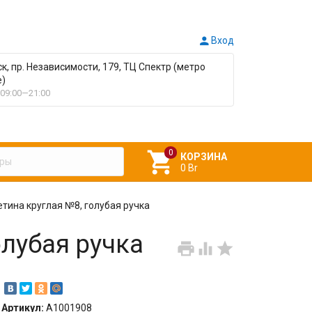

Вход
ск, пр. Независимости, 179, ТЦ Спектр (метро
е)
09:00—21:00

КОРЗИНА
0 Br
тина круглая №8, голубая ручка
олубая ручка



Артикул:
A1001908