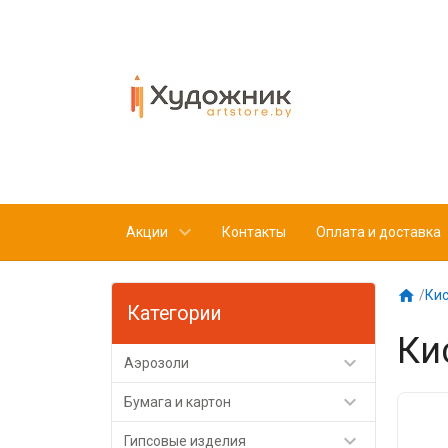
Акции
Контакты
Оплата и доставка

/
Кис
Категории
Ки

Аэрозоли

Бумага и картон

Гипсовые изделия