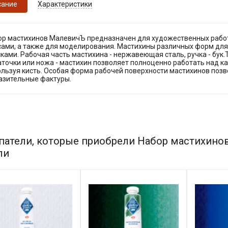
сание
Характеристики
ор мастихинов МалевичЪ предназначен для художественных работ 
сами, а также для моделирования. Мастихины различных форм дл
ками. Рабочая часть мастихина - нержавеющая сталь, ручка - бук
точки или ножа - мастихин позволяет полноценно работать над кар
ользуя кисть. Особая форма рабочей поверхности мастихинов поз
азительные фактуры.
патели, которые приобрели Набор мастихинов
ли