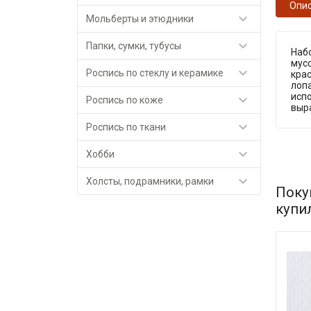
Опи

Мольберты и этюдники

Папки, сумки, тубусы
Наб
мус

Роспись по стеклу и керамике
крас
лопа
исп

Роспись по коже
выр

Роспись по ткани

Хобби

Холсты, подрамники, рамки
Поку
купи