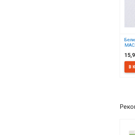
Бели
МАСЛ
46 м
15,9
В 
Реко