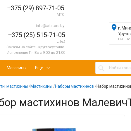
+375 (29) 897-71-05
МТС
info@artstore.by

г. Мин
+375 (25) 515-71-05
Уручь
Пн—Вс 
Life:)
Заказы на сайте - круглосуточно.
Исполнение Пн-Вс с 9:00 до 21:00

Магазины
Еще
ти, мастихины
/
Мастихины
/
Наборы мастихинов
/
Набор мастихино
бор мастихинов МалевичЪ