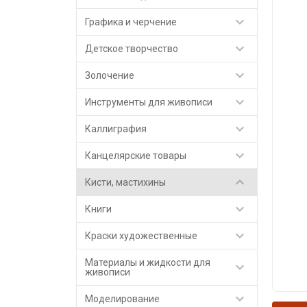

Графика и черчение

Детское творчество

Золочение

Инструменты для живописи

Каллиграфия

Канцелярские товары

Кисти, мастихины

Книги

Краски художественные
Материалы и жидкости для

живописи

Моделирование