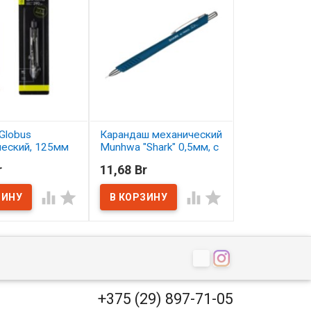
Globus
Карандаш механический
Карандаш цв
ческий, 125мм
Munhwa "Shark" 0,5мм, с
Малевичъ Gra
ластиком
серо-бирюзо
r
11,68 Br
2,50 Br
ичии
В наличии
В наличии




+375 (29) 897-71-05