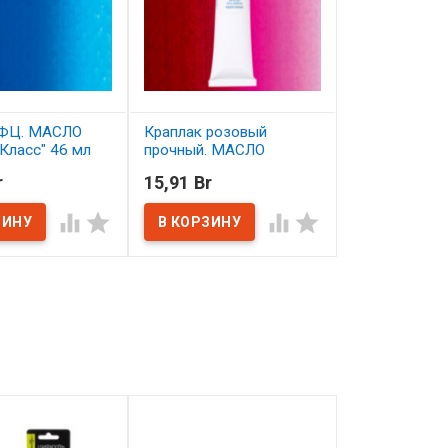
 ФЦ. МАСЛО
Краплак розовый
Марс коричн
Класс" 46 мл
прочный. МАСЛО
темный проз
"Мастер-Класс" 46 мл
МАСЛО "Маст
r
15,91 Br
20,69 Br
46 мл
ичии
В наличии




В наличии