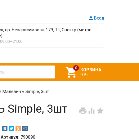

Вход
ск, пр. Независимости, 179, ТЦ Спектр (метро
е)
09:00—21:00

КОРЗИНА
0 Br
в МалевичЪ Simple, 3шт
 Simple, 3шт



Артикул:
790090