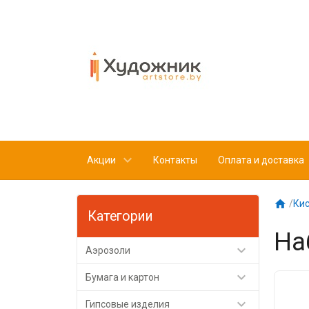
Акции
Контакты
Оплата и доставка

/
Кис
Категории
На

Аэрозоли

Бумага и картон

Гипсовые изделия