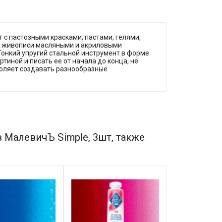
с пастозными красками, пастами, гелями,
я живописи масляными и акриловыми
.Тонкий упругий стальной инструмент в форме
тиной и писать ее от начала до конца, не
воляет создавать разнообразные
 МалевичЪ Simple, 3шт, также