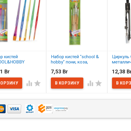
р кистей
Набор кистей "school &
Циркуль 
OOL&HOBBY
hobby" пони, коза,
металли
етика 5 шт.
щетина 4 шт. АССОРТИ
1 Br
7,53 Br
12,38 B
ОРТИ
В нал
В наличии




наличии