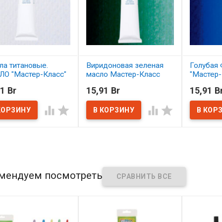
ла титановые.
Виридоновая зеленая
Голубая
О "Мастер-Класс"
масло Мастер-Класс
"Мастер-
л
46мл
1 Br
15,91 Br
15,91 B
В нал
наличии
В наличии




мендуем посмотреть