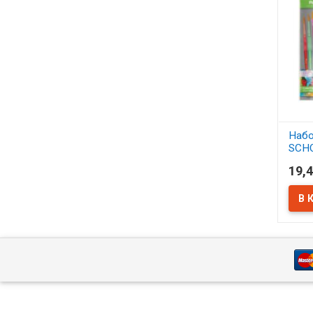
Набо
SCH
синт
19,4
АСС
В 