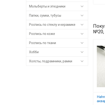

Мольберты и этюдники

Папки, сумки, тубусы

Роспись по стеклу и керамике
Поку
№20,

Роспись по коже

Роспись по ткани

Хобби

Холсты, подрамники, рамки
Hahn
аква