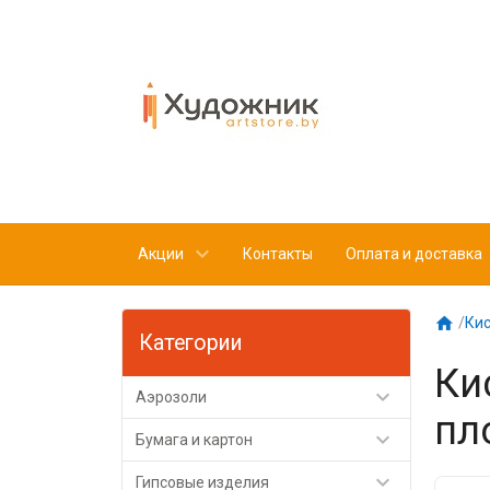
Акции
Контакты
Оплата и доставка

/
Кис
Категории
Ки

Аэрозоли
пл

Бумага и картон

Гипсовые изделия