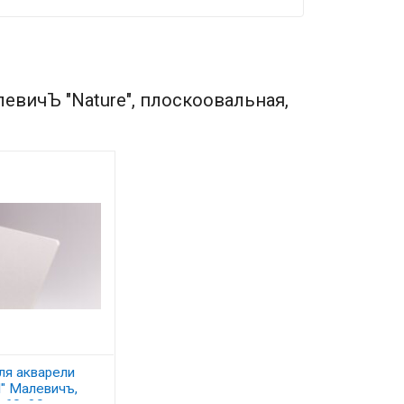
евичЪ "Nature", плоскоовальная,
ля акварели
l" Малевичъ,