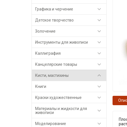

Графика и черчение

Детское творчество

Золочение

Инструменты для живописи

Каллиграфия

Канцелярские товары

Кисти, мастихины

Книги

Краски художественные
Опи
Материалы и жидкости для

живописи
Плос

Моделирование
раст