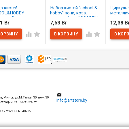
р кистей
Набор кистей "school &
Циркуль 
OOL&HOBBY
hobby" пони, коза,
металли
етика 5 шт.
щетина 4 шт. АССОРТИ
1 Br
7,53 Br
12,38 B
ОРТИ
В нал
В наличии




наличии
4

ь, Минск ул.М.Танка, 30, пом.39;
info@artstore.by
истрации №192595324 от
.12.2022 за N548295