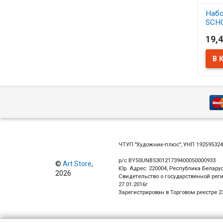
Набо
SCH
синт
19,4
АСС
В 
ЧТУП "Художник-плюс", УНП 19259532
р/с BY50UNBS30121739400050000933
©
Art Store
,
Юр. Адрес: 220004, Республика Беларус
2026
Свидетельство о государственной рег
27.01.2016г
Зарегистрирован в Торговом реестре 23