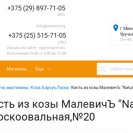
+375 (29) 897-71-05
МТС
info@artstore.by

г. Мин
+375 (25) 515-71-05
Уручь
Пн—Вс 
Life:)
Заказы на сайте - круглосуточно.
Исполнение Пн-Вс с 9:00 до 21:00

Магазины
Еще
ти, мастихины
/
Коза, Барсук,Ласка
/
Кисть из козы МалевичЪ "Natu
сть из козы МалевичЪ "Nat
оскоовальная,№20