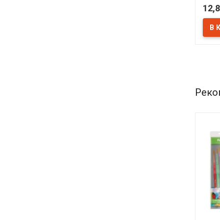
круп
12,8
глад
см, 
В 
Реко