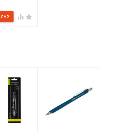
, 60х80
ичии

