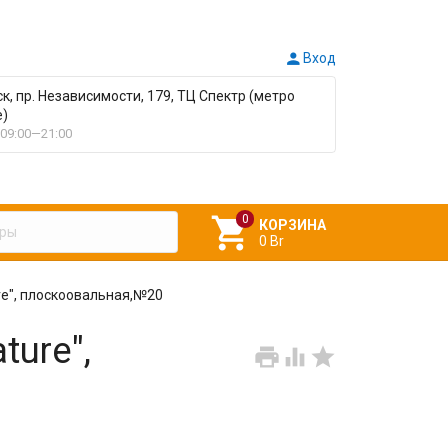

Вход
ск, пр. Независимости, 179, ТЦ Спектр (метро
е)
09:00—21:00

КОРЗИНА
0 Br
re", плоскоовальная,№20
ure",


