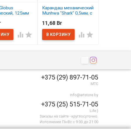
Globus
Карандаш механический
Карандаш цв
ческий, 125мм
Munhwa "Shark" 0,5мм, с
Малевичъ Gra
ластиком
серо-бирюзо
r
11,68 Br
2,50 Br
ичии
В наличии
В наличии




+375 (29) 897-71-05
МТС
info@artstore.by
+375 (25) 515-71-05
Life:)
Заказы на сайте - круглосуточно.
Исполнение Пн-Вс с 9:00 до 21:00