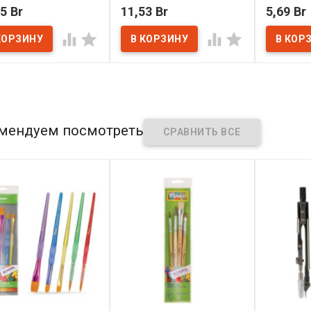
ное зерно - лицо,
№1
300 г/м2
5 Br
11,53 Br
5,69 Br
кая - оборот, 50х65
325 г/м2
В наличии
В нал




наличии
мендуем посмотреть