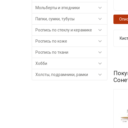

Мольберты и этюдники

Папки, сумки, тубусы
Опи

Роспись по стеклу и керамике
Кист

Роспись по коже

Роспись по ткани

Хобби
Поку

Холсты, подрамники, рамки
Соне