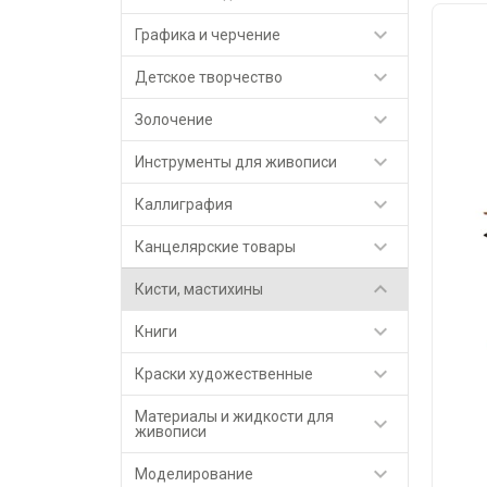

Графика и черчение

Детское творчество

Золочение

Инструменты для живописи

Каллиграфия

Канцелярские товары

Кисти, мастихины

Книги

Краски художественные
Материалы и жидкости для

живописи

Моделирование