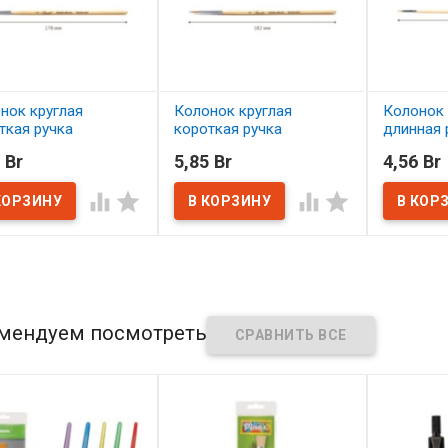
нок круглая
Колонок круглая
Колонок 
ткая ручка
короткая ручка
длинная 
итанная лаком
пропитанная лаком
пропитан
 Br
5,85 Br
4,56 Br
ет №1
Сонет №2
Сонет №




наличии
В наличии
В нал
мендуем посмотреть