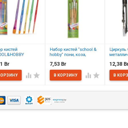
р кистей
Набор кистей "school &
Циркуль 
OOL&HOBBY
hobby" пони, коза,
металли
етика 5 шт.
щетина 4 шт. АССОРТИ
1 Br
7,53 Br
12,38 B
ОРТИ
В нал
В наличии




наличии
4