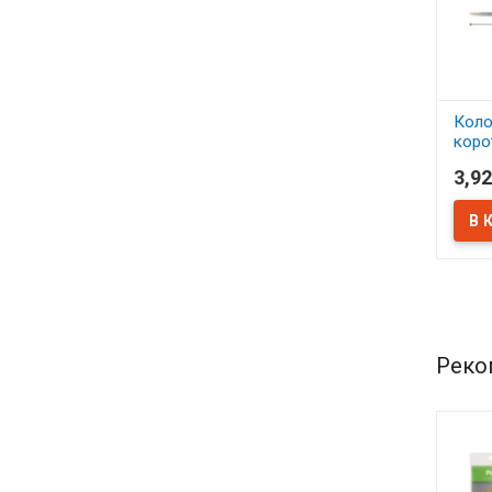
Коло
коро
проп
3,92
Сон
В 
Реко