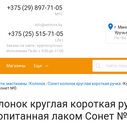
+375 (29) 897-71-05
МТС
info@artstore.by

г. Мин
+375 (25) 515-71-05
Уручь
Пн—Вс 
Life:)
Заказы на сайте - круглосуточно.
Исполнение Пн-Вс с 9:00 до 21:00

Магазины
Еще
ти, мастихины
/
Колонок
/
Сонет колонок круглая короткая ручка
/
К
Сонет №0.
лонок круглая короткая р
опитанная лаком Сонет №