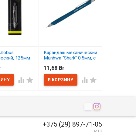
Globus
Карандаш механический
Карандаш цв
ческий, 125мм
Munhwa "Shark" 0,5мм, с
Малевичъ Gra
ластиком
серо-бирюзо
r
11,68 Br
2,50 Br
ичии
В наличии
В наличии




+375 (29) 897-71-05
МТС