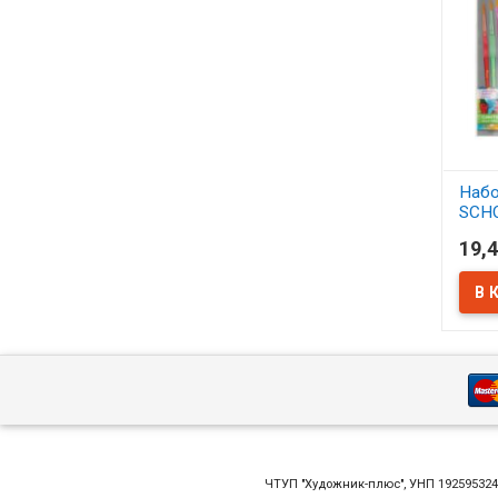
Набо
SCH
синт
19,4
АСС
В 
ЧТУП "Художник-плюс", УНП 19259532