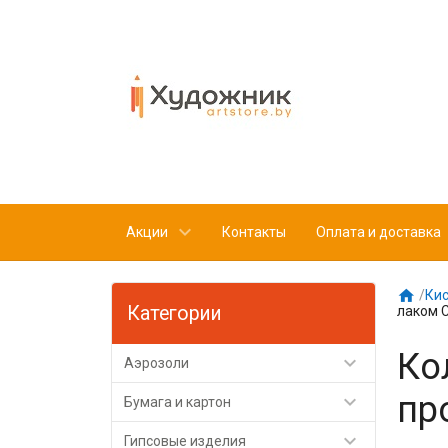
Акции
Контакты
Оплата и доставка

/
Кис
Категории
лаком 
Ко

Аэрозоли
пр

Бумага и картон

Гипсовые изделия