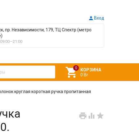

Вход
ск, пр. Независимости, 179, ТЦ Спектр (метро
е)
09:00—21:00

КОРЗИНА
0 Br
олонок круглая короткая ручка пропитанная
учка



0.