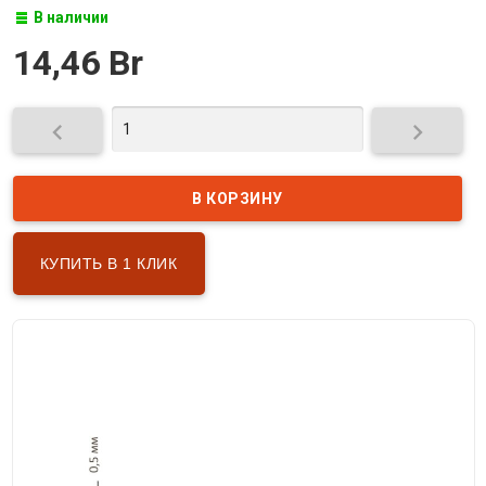
В наличии
14,46 Br


КУПИТЬ В 1 КЛИК