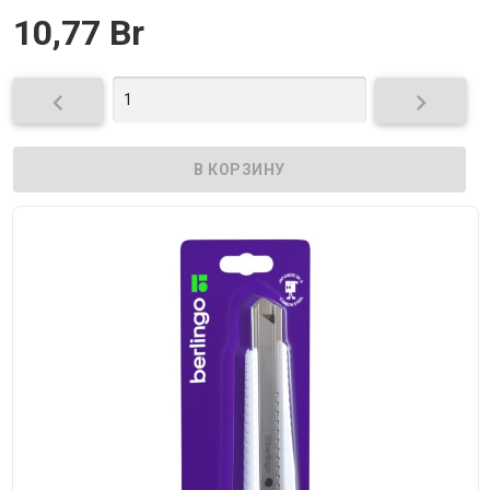
10,77 Br

